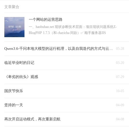
文章聚合
一个网站的运营思路
一、haobuhao.net 现状诊断技术层面：项目现状问题系统Z-
BlogPHP 1.7.5（和 chayicha 同款）✅ 顺手服务器IIS
8.5（Windows）一般，够用HTTPS❌ 没有大问题，浏览器标"不
安全"，SEO 降权robots.txt / sitemap.xml❌ 都没有（404）搜索引
Qwen3.6-千问本地大模型的运行机理，以及自我迭代的方式与云端对比
05-28
擎收录靠运气URL 结构?
临近毕业时的日记
03-20
《卑劣的街头》观感
07-29
国庆节快乐
10-05
坚持的一天
04-09
再次开启运动模式，再次重新启航
04-08