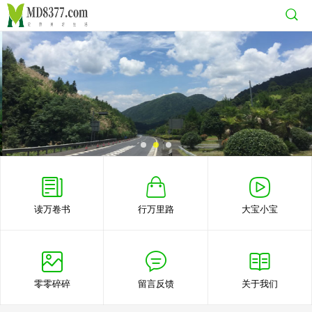
读万卷书
行万里路
大宝小宝
零零碎碎
留言反馈
关于我们