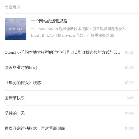
文章聚合
一个网站的运营思路
一、haobuhao.net 现状诊断技术层面：项目现状问题系统Z-
BlogPHP 1.7.5（和 chayicha 同款）✅ 顺手服务器IIS
8.5（Windows）一般，够用HTTPS❌ 没有大问题，浏览器标"不
安全"，SEO 降权robots.txt / sitemap.xml❌ 都没有（404）搜索引
Qwen3.6-千问本地大模型的运行机理，以及自我迭代的方式与云端对比
05-28
擎收录靠运气URL 结构?
临近毕业时的日记
03-20
《卑劣的街头》观感
07-29
国庆节快乐
10-05
坚持的一天
04-09
再次开启运动模式，再次重新启航
04-08