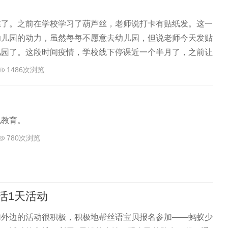
丝了。之前在学校学习了葫芦丝，老师说打卡有贴纸发。这一
幼儿园的动力，虽然每每不愿意去幼儿园，但说老师今天发贴
儿园了。这段时间疫情，学校线下停课近一个半月了，之前让
。…
1486次浏览
色教育。
780次浏览
活1天活动
加外边的活动很积极，积极地帮丝语宝贝报名参加——蚂蚁少