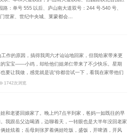
单号 555 以后、庐山南大道双号：244 号-540 号、
名门世家、世纪中央城、莱蒙都会…
为工作的原因，搞得我周六才讪讪地回家，但我给家带来更
宝的宝宝——小鸡，却给他们姐弟仨带来了不少快乐。星期
也要让我做，感觉就是说“你都尝试一下，看我在家带他们
心深…
1742次浏览
娃和老婆回娘家了。晚上约7点半到家，爸妈一如既往的早
们。我跟岳父边喝酒，边聊着天，一转眼也是大半年没回老家
，俩娃炫着；岳母则张罗着俩娃吃饭，盛饭，开啤酒，开风