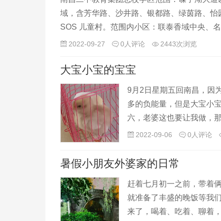
域，含芳华路、沙井路、银都路、绿茵路、怡园路：
SOS 儿童村。范围内小区：联泰香域中央、
2022-09-27
0人评论
2443次浏览
大宝小宝的宝宝
9月2日星期五回南昌，因
多的负能量，但是大宝小
六，老婆这也要让我做，那
两个多累……”。其实我内
2022-09-06
0人评论
暑假小朋友外婆家的日常
赶着七月初一之前，带着俩
就准备了丰盛的晚饭等我
来了，喝着、吃着、聊着