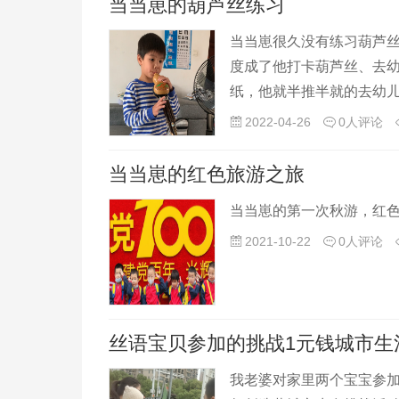
当当崽的葫芦丝练习
当当崽很久没有练习葫芦
度成了他打卡葫芦丝、去
纸，他就半推半就的去幼
他打卡练习，他都不愿意
2022-04-26
0人评论
当当崽的红色旅游之旅
当当崽的第一次秋游，红
2021-10-22
0人评论
丝语宝贝参加的挑战1元钱城市生
我老婆对家里两个宝宝参