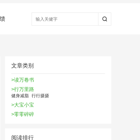
馈
文章类别
>读万卷书
>行万里路
健身减脂
行行摄摄
>大宝小宝
>零零碎碎
阅读排行