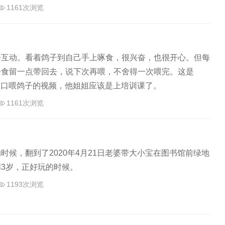
生活…
1161次浏览
子互动。看着鸽子到自己手上啄食，很兴奋，也很开心。但每
子食留一点带回去，说下次再喂，不舍得一次喂完。这是
家三口喂鸽子的视频，他姐姐应该是上培训课了。
1161次浏览
时候，翻到了2020年4月21日老婆带大小宝在图书馆前绿地
3岁，正好玩的时候。
1193次浏览