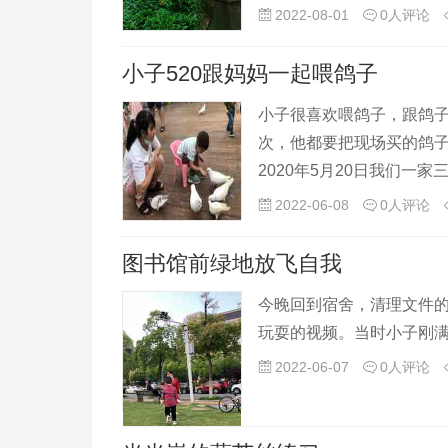
扇……其实要追求怎样的
2022-08-01
0人评论
小子520跟妈妈一起喂鸽子
小子很喜欢喂鸽子，跟鸽
次，他都要把现场买的鸽
2020年5月20日我们一
2022-06-08
0人评论
图书馆前绿地放飞自我
今晚回到宿舍，清理文件的
玩耍的视频。当时小子刚满
2022-06-07
0人评论