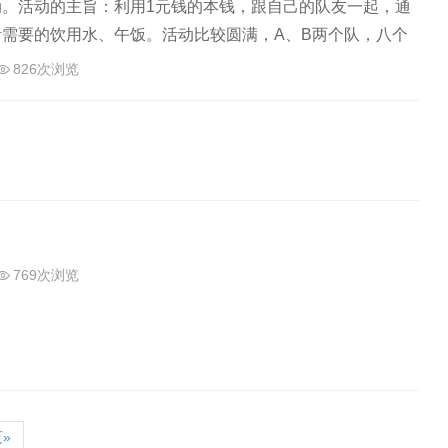
。活动的主旨：利用1元钱的本钱，跟自己的队友一起，通
需要的饮用水、午饭。活动比较圆满，A、B两个队，八个
名的…
826次浏览
769次浏览
»