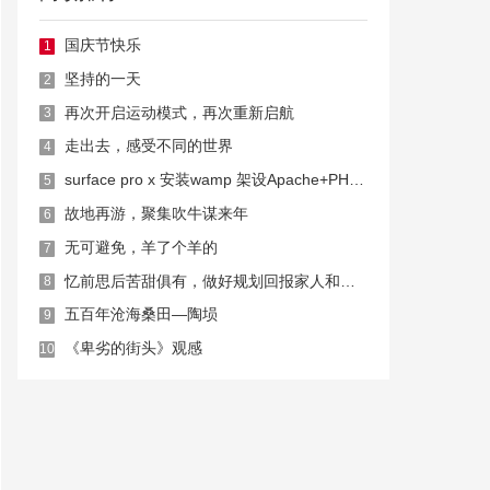
国庆节快乐
1
坚持的一天
2
再次开启运动模式，再次重新启航
3
走出去，感受不同的世界
4
surface pro x 安装wamp 架设Apache+PHP环境
5
故地再游，聚集吹牛谋来年
6
无可避免，羊了个羊的
7
忆前思后苦甜俱有，做好规划回报家人和自己
8
五百年沧海桑田—陶埙
9
《卑劣的街头》观感
10