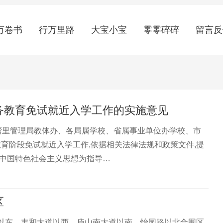
万卷书
行万里路
大宝小宝
零零碎碎
留言反
义务教育免试就近入学工作的实施意见
、湾里管理局教体办、各局属学校、省属事业单位办学校、市
教育阶段免试就近入学工作,依据相关法律法规和政策文件,提
代中国特色社会主义思想为指导…
区
以东、丰和大道以西，庐山南大道以南、怡园路以北合围区