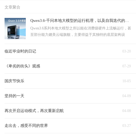
文章聚合
Qwen3.6-千问本地大模型的运行机理，以及自我迭代的方式与云端对比
Qwen3.6系列本地大模型之所以能在消费级硬件上流畅运行，甚
至部分能力媲美云端旗舰，主要得益于其独特的底层架构设
计。同时，它的“自我迭代”与云端模型在实现逻辑和侧重点上
有着本质的区别。💻 Qwen3.6 本地大模型的运行机理Qwen3.6
临近毕业时的日记
03-20
本地模型（如 Qwen3.6-35B-A3B）之…
《卑劣的街头》观感
07-29
国庆节快乐
10-05
坚持的一天
04-09
再次开启运动模式，再次重新启航
04-08
走出去，感受不同的世界
03-27