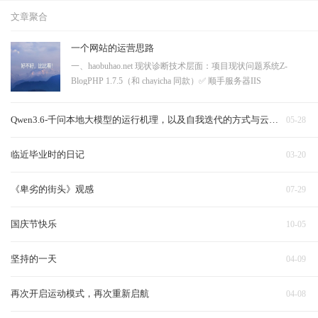
文章聚合
一个网站的运营思路
一、haobuhao.net 现状诊断技术层面：项目现状问题系统Z-
BlogPHP 1.7.5（和 chayicha 同款）✅ 顺手服务器IIS
8.5（Windows）一般，够用HTTPS❌ 没有大问题，浏览器标"不
安全"，SEO 降权robots.txt / sitemap.xml❌ 都没有（404）搜索引
Qwen3.6-千问本地大模型的运行机理，以及自我迭代的方式与云端对比
05-28
擎收录靠运气URL 结构?
临近毕业时的日记
03-20
《卑劣的街头》观感
07-29
国庆节快乐
10-05
坚持的一天
04-09
再次开启运动模式，再次重新启航
04-08