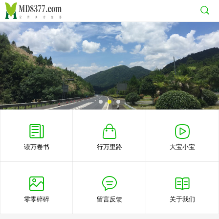
读万卷书
行万里路
大宝小宝
零零碎碎
留言反馈
关于我们