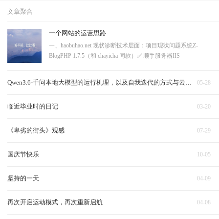
文章聚合
一个网站的运营思路
一、haobuhao.net 现状诊断技术层面：项目现状问题系统Z-
BlogPHP 1.7.5（和 chayicha 同款）✅ 顺手服务器IIS
8.5（Windows）一般，够用HTTPS❌ 没有大问题，浏览器标"不
安全"，SEO 降权robots.txt / sitemap.xml❌ 都没有（404）搜索引
Qwen3.6-千问本地大模型的运行机理，以及自我迭代的方式与云端对比
05-28
擎收录靠运气URL 结构?
临近毕业时的日记
03-20
《卑劣的街头》观感
07-29
国庆节快乐
10-05
坚持的一天
04-09
再次开启运动模式，再次重新启航
04-08