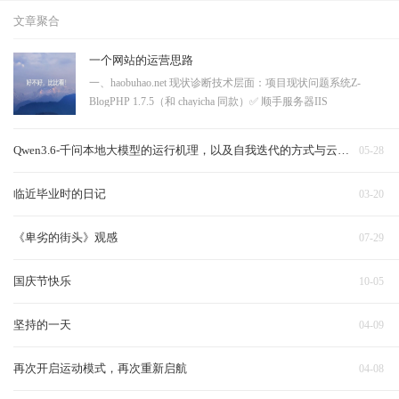
文章聚合
一个网站的运营思路
一、haobuhao.net 现状诊断技术层面：项目现状问题系统Z-
BlogPHP 1.7.5（和 chayicha 同款）✅ 顺手服务器IIS
8.5（Windows）一般，够用HTTPS❌ 没有大问题，浏览器标"不
安全"，SEO 降权robots.txt / sitemap.xml❌ 都没有（404）搜索引
Qwen3.6-千问本地大模型的运行机理，以及自我迭代的方式与云端对比
05-28
擎收录靠运气URL 结构?
临近毕业时的日记
03-20
《卑劣的街头》观感
07-29
国庆节快乐
10-05
坚持的一天
04-09
再次开启运动模式，再次重新启航
04-08