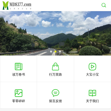
读万卷书
行万里路
大宝小宝
零零碎碎
留言反馈
关于我们